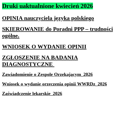
Druki uaktualnione kwiecień 2026
OPINIA nauczyciela języka polskiego
SKIEROWANIE do Poradni PPP – trudności
ogólne.
WNIOSEK O WYDANIE OPINII
ZGŁOSZENIE NA BADANIA
DIAGNOSTYCZNE
Zawiadomienie o Zespole Orzekającym_2026
Wniosek o wydanie orzeczenia opinii WWRDz_2026
Zaświadczenie lekarskie_2026