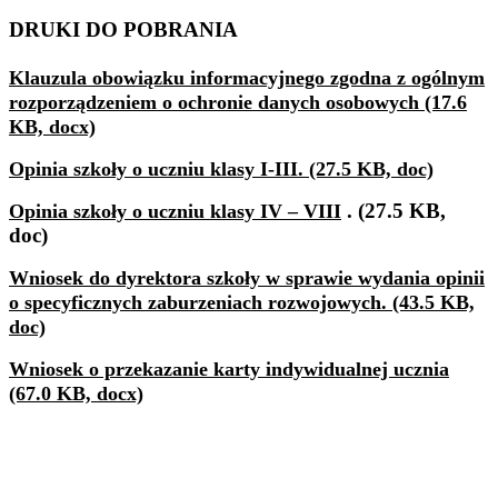
DRUKI DO POBRANIA
Klauzula obowiązku informacyjnego zgodna z ogólnym
rozporządzeniem o ochronie danych osobowych (17.6
KB, docx)
Opinia szkoły o uczniu klasy
I-III. (27.5 KB, doc)
. (27.5 KB,
Opinia szkoły o uczniu klasy IV – VIII
doc)
Wniosek do dyrektora szkoły w sprawie wydania opinii
o specyficznych zaburzeniach rozwojowych. (43.5 KB,
doc)
Wniosek o przekazanie karty indywidualnej ucznia
(67.0 KB, docx)