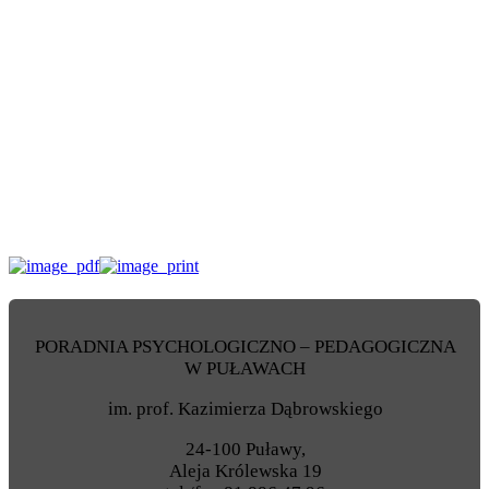
PORADNIA PSYCHOLOGICZNO – PEDAGOGICZNA
W PUŁAWACH
im. prof. Kazimierza Dąbrowskiego
24-100 Puławy,
Aleja Królewska 19